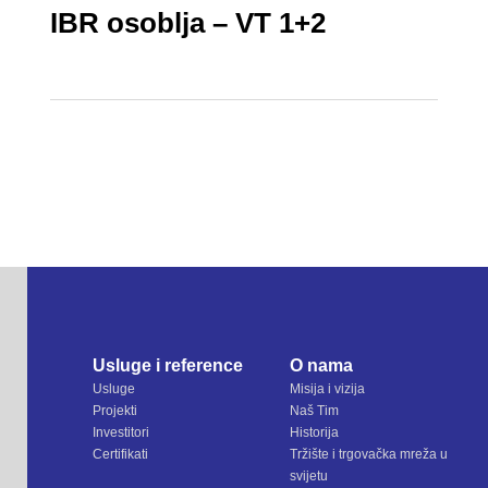
IBR osoblja – VT 1+2
Usluge i reference
O nama
Usluge
Misija i vizija
Projekti
Naš Tim
Investitori
Historija
Certifikati
Tržište i trgovačka mreža u
svijetu