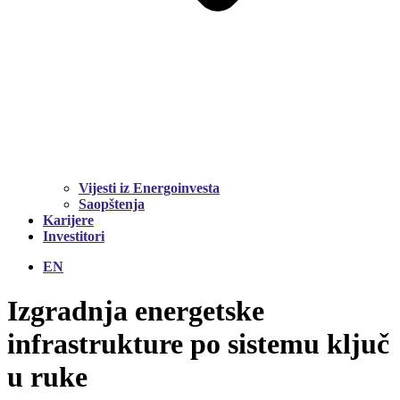
Vijesti iz Energoinvesta
Saopštenja
Karijere
Investitori
EN
Izgradnja energetske
infrastrukture po sistemu
ključ
u ruke