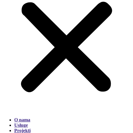
O nama
Usluge
Projekti