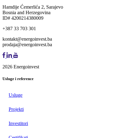
Hamdije Ćemerlića 2, Sarajevo
Bosnia and Herzegovina
ID# 4200214380009
+387 33 703 301
kontakt@energoinvest.ba
prodaja@energoinvest.ba
2026 Energoinvest
Usluge i reference
Usluge
Projekti
Investitori
Certifikati