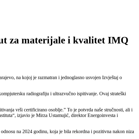
za materijale i kvalitet IMQ
jevo, na kojoj je razmatran i jednoglasno usvojen Izvještaj o
mpjutersku radiografiju i ultrazvučno ispitivanje. Ovaj strateški
a vrši certificirano osoblje.” To je potvrda naše stručnosti, ali i
tituta“, izjavio je Mirza Ustamujić, direktor Energoinvesta i
u odnosu na 2024 godinu, koja je bila rekordna i pozitivna nakon niza