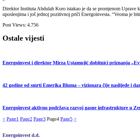
Direktor Instituta Abdulah Koro istakao je da se promjenom Uprave ko
uposlenjima i još jednoj pozitivnoj priči Energoinvesta. “Veoma je bitno
Post Views:
4.756
Ostale vijesti
Energoinvest i direktor Mirza Ustamujić dobitnici priznanja „
42 godine od smrti Emerika Bluma – vizionara čije naslijeđe i dan
Energoinvest aktivno podržava razvoj gasne infrastrukture u 
<
Page
1
Page
2
Page
3
Page
4
Page
5
>
Energoinvest d.d.