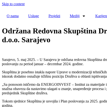
Skip to content
O nama
Usluge
Projekti
Mediji
Karijer
Održana Redovna Skupština Dru
d.o.o. Sarajevo
Sarajevo, 5. maj 2025. – U Sarajevu je održana redovna Skupština dru
poslovanju za period januar – decembar 2024. godine.
Skupština je posebno istakla napore Uprave u modernizaciji tehničkih 
iskorak dodatno osnažuje tržišnu poziciju Društva u oblasti ispitivan
„Sa ponosom ističemo da ENERGOINVEST – Institut za materijale i kval
snažna obaveza da nastavimo ulagati u znanje, unapređenje procesa i po
predsjednik Skupštine društva.
Tokom sjednice Skupština je usvojila i Plan poslovanja za 2025. godinu
godina.