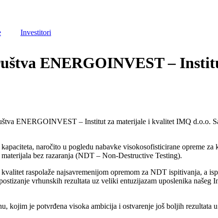
e
Investitori
štva ENERGOINVEST – Institut 
štva ENERGOINVEST – Institut za materijale i kvalitet IMQ d.o.o. Sara
kapaciteta, naročito u pogledu nabavke visokosofisticirane opreme za ko
ja materijala bez razaranja (NDT – Non-Destructive Testing).
itet raspolaže najsavremenijom opremom za NDT ispitivanja, a ispitivanj
stizanje vrhunskih rezultata uz veliki entuzijazam uposlenika našeg Ins
, kojim je potvrđena visoka ambicija i ostvarenje još boljih rezultata 