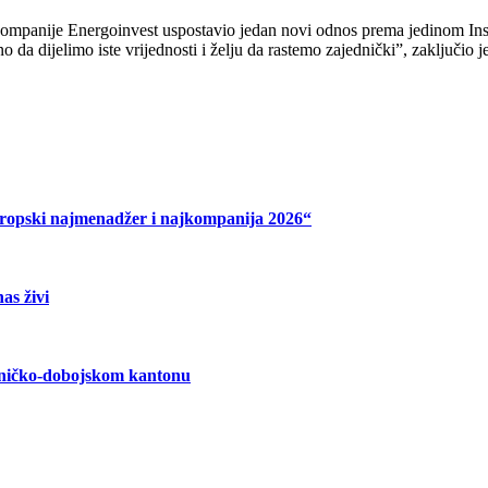
mpanije Energoinvest uspostavio jedan novi odnos prema jedinom Instit
 da dijelimo iste vrijednosti i želju da rastemo zajednički”, zaključio j
Evropski najmenadžer i najkompanija 2026“
as živi
Zeničko-dobojskom kantonu