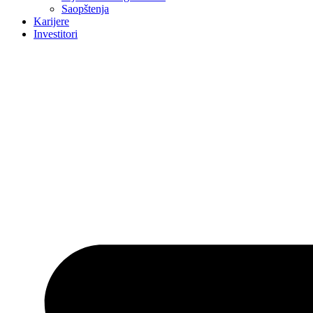
Saopštenja
Karijere
Investitori