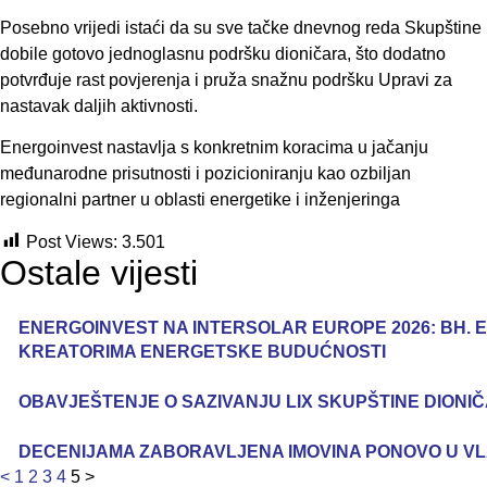
Posebno vrijedi istaći da su sve tačke dnevnog reda Skupštine
dobile gotovo jednoglasnu podršku dioničara, što dodatno
potvrđuje rast povjerenja i pruža snažnu podršku Upravi za
nastavak daljih aktivnosti.
Energoinvest nastavlja s konkretnim koracima u jačanju
međunarodne prisutnosti i pozicioniranju kao ozbiljan
regionalni partner u oblasti energetike i inženjeringa
Post Views:
3.501
Ostale vijesti
ENERGOINVEST NA INTERSOLAR EUROPE 2026: BH. 
KREATORIMA ENERGETSKE BUDUĆNOSTI
OBAVJEŠTENJE O SAZIVANJU LIX SKUPŠTINE DIONI
DECENIJAMA ZABORAVLJENA IMOVINA PONOVO U V
<
1
2
3
4
5
>