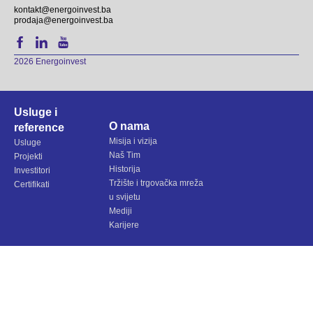
kontakt@energoinvest.ba
prodaja@energoinvest.ba
2026 Energoinvest
Usluge i
O nama
reference
Misija i vizija
Usluge
Naš Tim
Projekti
Historija
Investitori
Tržište i trgovačka mreža
Certifikati
u svijetu
Mediji
Karijere