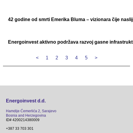
42 godine od smrti Emerika Bluma – vizionara čije naslij
Energoinvest aktivno podržava razvoj gasne infrastru
<
1
2
3
4
5
>
Energoinvest d.d.
Hamdije Ćemerlića 2, Sarajevo
Bosnia and Herzegovina
ID# 4200214380009
+387 33 703 301