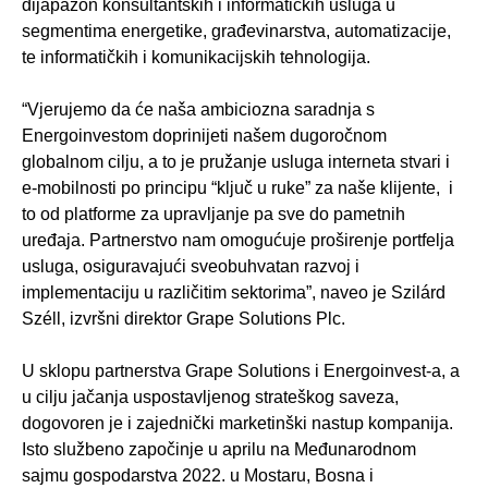
dijapazon konsultantskih i informatičkih usluga u
segmentima energetike, građevinarstva, automatizacije,
te informatičkih i komunikacijskih tehnologija.
“Vjerujemo da će naša ambiciozna saradnja s
Energoinvestom doprinijeti našem dugoročnom
globalnom cilju, a to je pružanje usluga interneta stvari i
e-mobilnosti po principu “ključ u ruke” za naše klijente, i
to od platforme za upravljanje pa sve do pametnih
uređaja. Partnerstvo nam omogućuje proširenje portfelja
usluga, osiguravajući sveobuhvatan razvoj i
implementaciju u različitim sektorima”, naveo je Szilárd
Széll, izvršni direktor Grape Solutions Plc.
U sklopu partnerstva Grape Solutions i Energoinvest-a, a
u cilju jačanja uspostavljenog strateškog saveza,
dogovoren je i zajednički marketinški nastup kompanija.
Isto službeno započinje u aprilu na Međunarodnom
sajmu gospodarstva 2022. u Mostaru, Bosna i