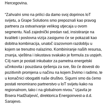
Hercegovina.
“Zahvalni smo na prilici da damo svoj doprinos IoT
svijetu, a Grape Solutions smo prepoznali kao pravog
partnera za ostvarivanje velikog utjecaja u ovom
segmentu. Naš zajednički predan rad, insistiranje na
kvaliteti i poslovna vizija zasigurno će se pokazati kao
dobitna kombinacija, unatoč izazovnom razdoblju u
kojem se trenutno nalazimo. Kombiniranje naših resursa,
znanja, vještina i iskustava svakako je formula za uspjeh.
Cilj nam je postati inkubator za pametna energetski
učinkovita i pouzdana rješenja za sve, što će dovesti do
pozitivnih promjena u načinu na kojem živimo i radimo, te
u konačnici obogatiti naše društvo. Sigurni smo da ćemo
postati renomirano partnerstvo u IoT svijetu kako na
regionalnom, tako i na globalnom nivou.” izjavila je
Bisera Hadžialjević, direktorica Energoinvest-a d.d.
Sarajevo.