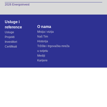
2026 Energoinvest
Usluge i
O nama
reference
Misija i vizija
Usluge
Naš Tim
Projekti
Historija
Investitori
Tržište i trgovačka mreža
Certifikati
u svijetu
Mediji
Karijere