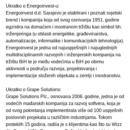
Ukratko o Energoinvest-u:
Energoinvest d.d. Sarajevo je etablirani i poznati svjetski
brend i kompanija koja od svog osnivanja 1951. godine
egzistira na domaćem i inostranom tržištu kao simbol bh.
inženjeringa (u oblasti energetike, građevinarstva,
automatizacije, informatike i komunikacijskih tehnologija).
Energoinvest je jedna od najuspješnijih i najuglednijih
multidisciplinarnih razvojnih i inženjerskih kompanija na
tržištu BiH te je među vodećima u BiH po obimu
aktivnosti u području razvoja, projektovanja i
implementacije složenih objekata u zemlji i inostranstvu.
Ukratko o Grape Solutions:
Grape Solutions Plc., osnovana 2006. godine, jedna je od
vodećih mađarskih kompanija za razvoj softvera, koja je
od svog pokretanja implementirala više od 100 uspješnih
poslovnih projekata u različitim industrijama. Tokom
proteklih 15 godina, radila je s klijentima kao što su Wizz