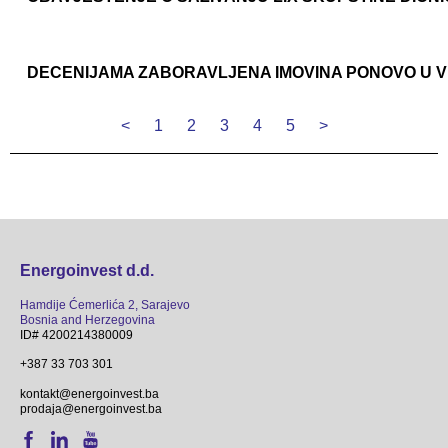
DECENIJAMA ZABORAVLJENA IMOVINA PONOVO U 
<
1
2
3
4
5
>
Energoinvest d.d.
Hamdije Ćemerlića 2, Sarajevo
Bosnia and Herzegovina
ID# 4200214380009
+387 33 703 301
kontakt@energoinvest.ba
prodaja@energoinvest.ba