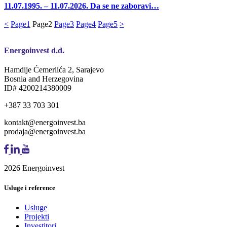
11.07.1995. – 11.07.2026. Da se ne zaboravi…
<
Page
1
Page
2
Page
3
Page
4
Page
5
>
Energoinvest d.d.
Hamdije Ćemerlića 2, Sarajevo
Bosnia and Herzegovina
ID# 4200214380009
+387 33 703 301
kontakt@energoinvest.ba
prodaja@energoinvest.ba
2026 Energoinvest
Usluge i reference
Usluge
Projekti
Investitori