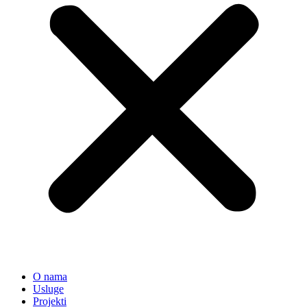
O nama
Usluge
Projekti