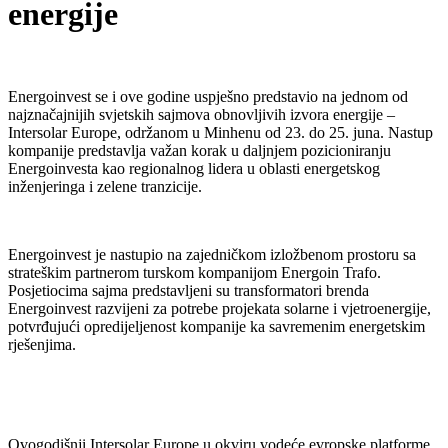
energije
Energoinvest se i ove godine uspješno predstavio na jednom od
najznačajnijih svjetskih sajmova obnovljivih izvora energije –
Intersolar Europe, održanom u Minhenu od 23. do 25. juna. Nastup
kompanije predstavlja važan korak u daljnjem pozicioniranju
Energoinvesta kao regionalnog lidera u oblasti energetskog
inženjeringa i zelene tranzicije.
Energoinvest je nastupio na zajedničkom izložbenom prostoru sa
strateškim partnerom turskom kompanijom Energoin Trafo.
Posjetiocima sajma predstavljeni su transformatori brenda
Energoinvest razvijeni za potrebe projekata solarne i vjetroenergije,
potvrđujući opredijeljenost kompanije ka savremenim energetskim
rješenjima.
Ovogodišnji Intersolar Europe u okviru vodeće evropske platforme