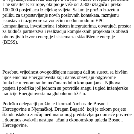
The smarter E Europe, okupio je više od 2.800 izlagača i preko
100.000 posjetilaca iz cijelog svijeta. Sajam je pružio izuzetnu
priliku za uspostavljanje novih poslovnih kontakata, razmjenu
iskustava i razgovore sa vodećim međunarodnim EPC
kompanijama, investitorima i sistem integratorima, otvarajući prostor
za buduća partnerstva i realizaciju kompleksnih projekata iz oblasti
obnovljivih izvora energije i sistema za skladištenje energije
(BESS).
Posebnu vrijednost ovogodišnjem nastupu dali su susreti sa bivšim
uposlenicima Energoinvesta koji danas obavljaju odgovorne
funkcije u renomiranim međunarodnim kompanijama. Njihova
posjeta i podrška još jednom su potvrdile snagu i ugled inženjerske
tradicije Energoinvesta na globalnom tržištu.
Podršku delegaciji pružio je i konzul Ambasade Bosne i
Hercegovine u Njemačkoj, Dragan Bagarić, koji je tokom posjete
štandu istakao značaj međunarodnog predstavljanja domaće privrede
i doprinos ovakvih nastupa jačanju ekonomskog ugleda Bosne i
Hercegovine.