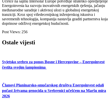
Učešće na sajmu Intersolar Europe potvrđuje strateško opredjeljenje
Energoinvesta ka razvoju inovativnih energetskih rješenja, jačanju
međunarodne saradnje i aktivnoj ulozi u globalnoj energetskoj
tranziciji. Kroz spoj višedecenijskog inženjerskog iskustva i
savremenih tehnologija, kompanija nastavlja graditi partnerstva koja
doprinose održivoj energetskoj budućnosti.
Post Views:
256
Ostale vijesti
Svjetsko srebro za ponos Bosne i Hercegovine – Energoinvest
čestita svojim šampionima
Članovi Planinarsko-smučarskog društva Energoinvest odali
počast žrtvama genocida u Srebrenici učešćem na Maršu mira
2026