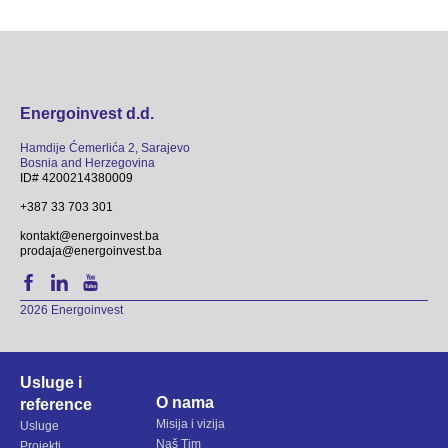
Energoinvest d.d.
Hamdije Ćemerlića 2, Sarajevo
Bosnia and Herzegovina
ID# 4200214380009
+387 33 703 301
kontakt@energoinvest.ba
prodaja@energoinvest.ba
2026 Energoinvest
Usluge i
O nama
reference
Misija i vizija
Usluge
Naš Tim
Projekti