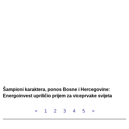
Šampioni karaktera, ponos Bosne i Hercegovine:
Energoinvest upriličio prijem za viceprvake svijeta
<
1
2
3
4
5
>