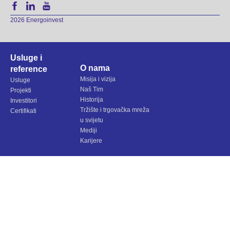
2026 Energoinvest
Usluge i
O nama
reference
Misija i vizija
Usluge
Naš Tim
Projekti
Historija
Investitori
Tržište i trgovačka mreža
Certifikati
u svijetu
Mediji
Karijere