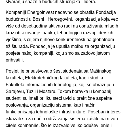
stvaranju snažnih budućih stručnjaka i lidera.
Kompaniji Energoinvest nedavno se obratila Fondacija
budućnosti u Bosni i Hercegovini, organizacija koja već
više od deset godina aktivno radi na osnaživanju mladih
kroz obrazovanje, nauku, tehnologiju i razvoj liderskih
vještina, s ciljem njihove konkurentnosti na globalnom
tržištu rada. Fondacija je uputila molbu za organizaciju
posjete našoj kompaniji, koju smo sa zadovoljstvom
prihvatili.
Posjeti je prisustvovalo šest studenata sa Mašinskog
fakulteta, Elektrotehničkog fakulteta, kao i studija
Fakulteta informacionih tehnologija, koji se obrazuju u
Sarajevu, Tuzli i Mostaru. Tokom boravka u kompaniji
studenti su imali priliku steći uvid u praktične aspekte
poslovanja, organizaciju sistema, kao i način
funkcionisanja tehnološke infrastrukture. Poseban interes
iskazali su za način održavanja sistema zaštite na nivou
cijele kompanije, što je izazvalo veliko oduševljenje i