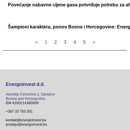
Povećanje nabavne cijene gasa potvrđuje potrebu za al
Šampioni karaktera, ponos Bosne i Hercegovine: Energoi
<
1
2
3
4
5
>
Energoinvest d.d.
Hamdije Ćemerlića 2, Sarajevo
Bosnia and Herzegovina
ID# 4200214380009
+387 33 703 301
kontakt@energoinvest.ba
prodaja@energoinvest.ba