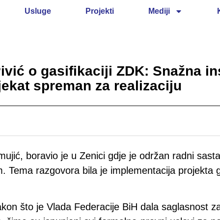
Usluge
Projekti
Mediji
ivić o gasifikaciji ZDK: Snažna in
jekat spreman za realizaciju
ujić, boravio je u Zenici gdje je održan radni sas
Tema razgovora bila je implementacija projekta gas
akon što je Vlada Federacije BiH dala saglasnost z