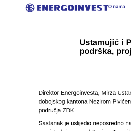
O nama
Ustamujić i P
podrška, pro
Direktor Energoinvesta, Mirza Ustam
dobojskog kantona Nezirom Pivićem. 
područja ZDK.
Sastanak je uslijedio neposredno n