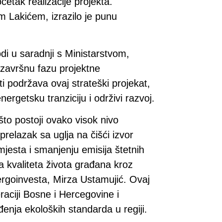
etak realizacije projekta.
m Lakićem, izrazilo je punu
di u saradnji s Ministarstvom,
završnu fazu projektne
i podržava ovaj strateški projekat,
nergetsku tranziciju i održivi razvoj.
to postoji ovako visok nivo
prelazak sa uglja na čišći izvor
mjesta i smanjenju emisija štetnih
a kvaliteta života građana kroz
Energoinvesta, Mirza Ustamujić. Ovaj
raciji Bosne i Hercegovine i
enja ekoloških standarda u regiji.