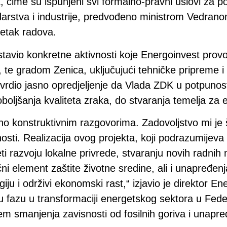
čime su ispunjeni svi formalno-pravni uslovi za poč
darstva i industrije, predvođeno ministrom Vedrano
etak radova.
avio konkretne aktivnosti koje Energoinvest provo
e gradom Zenica, uključujući tehničke pripreme i 
tvrdio jasno opredjeljenje da Vlada ZDK u potpunost
oboljšanja kvaliteta zraka, do stvaranja temelja za e
o konstruktivnim razgovorima. Zadovoljstvo mi je š
osti. Realizacija ovog projekta, koji podrazumijeva 
ti razvoju lokalne privrede, stvaranju novih radnih 
ni element zaštite životne sredine, ali i unapređenj
giju i održivi ekonomski rast,“ izjavio je direktor 
nu fazu u transformaciji energetskog sektora u Fede
m smanjenja zavisnosti od fosilnih goriva i unapređ