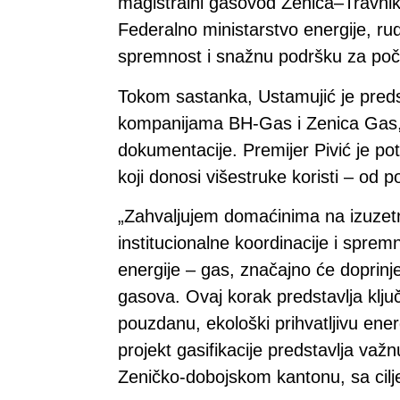
magistralni gasovod Zenica–Travnik, 
Federalno ministarstvo energije, ru
spremnost i snažnu podršku za poč
Tokom sastanka, Ustamujić je predst
kompanijama BH-Gas i Zenica Gas, t
dokumentacije. Premijer Pivić je po
koji donosi višestruke koristi – od p
„Zahvaljujem domaćinima na izuzetn
institucionalne koordinacije i spremn
energije – gas, značajno će doprinje
gasova. Ovaj korak predstavlja ključ
pouzdanu, ekološki prihvatljivu ener
projekt gasifikacije predstavlja važ
Zeničko-dobojskom kantonu, sa cilje