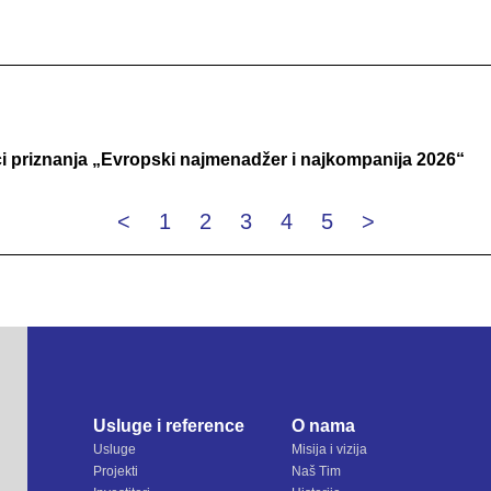
ici priznanja „Evropski najmenadžer i najkompanija 2026“
<
1
2
3
4
5
>
Usluge i reference
O nama
Usluge
Misija i vizija
Projekti
Naš Tim