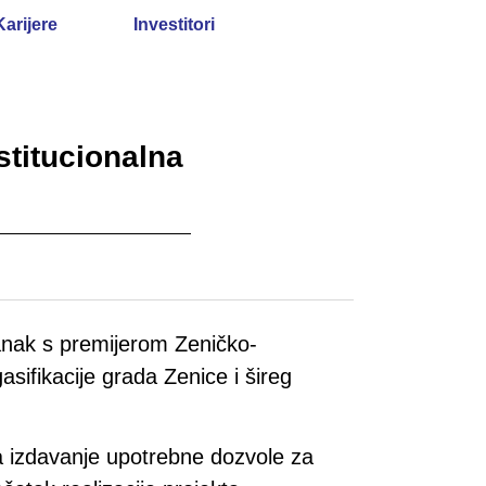
Karijere
Investitori
stitucionalna
tanak s premijerom Zeničko-
ifikacije grada Zenice i šireg
a izdavanje upotrebne dozvole za