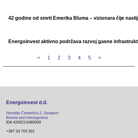
42 godine od smrti Emerika Bluma – vizionara čije naslij
Energoinvest aktivno podržava razvoj gasne infrastru
<
1
2
3
4
5
>
Energoinvest d.d.
Hamdije Ćemerlića 2, Sarajevo
Bosnia and Herzegovina
ID# 4200214380009
+387 33 703 301