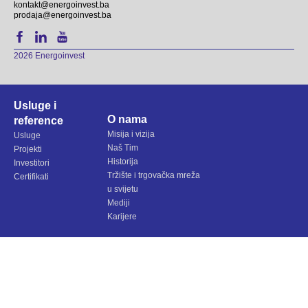
kontakt@energoinvest.ba
prodaja@energoinvest.ba
2026 Energoinvest
Usluge i
O nama
reference
Misija i vizija
Usluge
Naš Tim
Projekti
Historija
Investitori
Tržište i trgovačka mreža
Certifikati
u svijetu
Mediji
Karijere