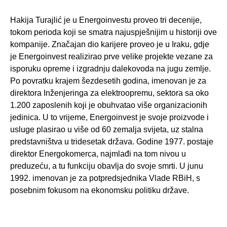
Hakija Turajlić je u Energoinvestu proveo tri decenije,
tokom perioda koji se smatra najuspješnijim u historiji ove
kompanije. Značajan dio karijere proveo je u Iraku, gdje
je Energoinvest realizirao prve velike projekte vezane za
isporuku opreme i izgradnju dalekovoda na jugu zemlje.
Po povratku krajem šezdesetih godina, imenovan je za
direktora Inženjeringa za elektroopremu, sektora sa oko
1.200 zaposlenih koji je obuhvatao više organizacionih
jedinica. U to vrijeme, Energoinvest je svoje proizvode i
usluge plasirao u više od 60 zemalja svijeta, uz stalna
predstavništva u tridesetak država. Godine 1977. postaje
direktor Energokomerca, najmlađi na tom nivou u
preduzeću, a tu funkciju obavlja do svoje smrti. U junu
1992. imenovan je za potpredsjednika Vlade RBiH, s
posebnim fokusom na ekonomsku politiku države.