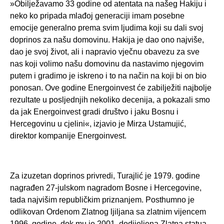
»Obilježavamo 33 godine od atentata na našeg Hakiju i
neko ko pripada mlađoj generaciji imam posebne
emocije generalno prema svim ljudima koji su dali svoj
doprinos za našu domovinu. Hakija je dao ono najviše,
dao je svoj život, ali i napravio vječnu obavezu za sve
nas koji volimo našu domovinu da nastavimo njegovim
putem i gradimo je iskreno i to na način na koji bi on bio
ponosan. Ove godine Energoinvest će zabilježiti najbolje
rezultate u posljednjih nekoliko decenija, a pokazali smo
da jak Energoinvest gradi društvo i jaku Bosnu i
Hercegovinu u cjelini«, izjavio je Mirza Ustamujić,
direktor kompanije Energoinvest.
Za izuzetan doprinos privredi, Turajlić je 1979. godine
nagrađen 27-julskom nagradom Bosne i Hercegovine,
tada najvišim republičkim priznanjem. Posthumno je
odlikovan Ordenom Zlatnog ljiljana sa zlatnim vijencem
1996. godine, dok mu je 2001. dodijeljena Zlatna statua