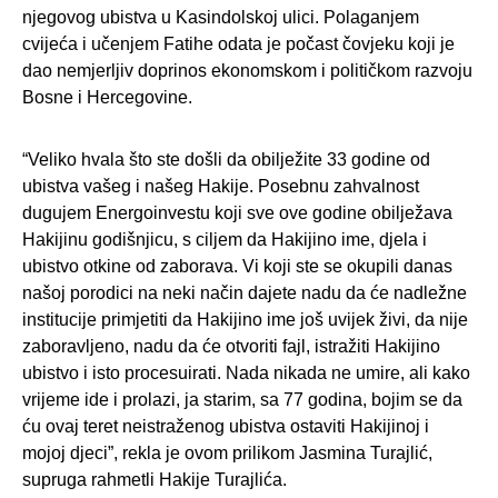
njegovog ubistva u Kasindolskoj ulici. Polaganjem
cvijeća i učenjem Fatihe odata je počast čovjeku koji je
dao nemjerljiv doprinos ekonomskom i političkom razvoju
Bosne i Hercegovine.
“Veliko hvala što ste došli da obilježite 33 godine od
ubistva vašeg i našeg Hakije. Posebnu zahvalnost
dugujem Energoinvestu koji sve ove godine obilježava
Hakijinu godišnjicu, s ciljem da Hakijino ime, djela i
ubistvo otkine od zaborava. Vi koji ste se okupili danas
našoj porodici na neki način dajete nadu da će nadležne
institucije primjetiti da Hakijino ime još uvijek živi, da nije
zaboravljeno, nadu da će otvoriti fajl, istražiti Hakijino
ubistvo i isto procesuirati. Nada nikada ne umire, ali kako
vrijeme ide i prolazi, ja starim, sa 77 godina, bojim se da
ću ovaj teret neistraženog ubistva ostaviti Hakijinoj i
mojoj djeci”, rekla je ovom prilikom Jasmina Turajlić,
supruga rahmetli Hakije Turajlića.