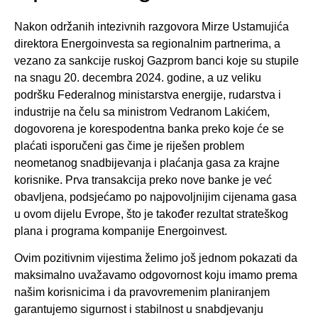
Nakon održanih intezivnih razgovora Mirze Ustamujića
direktora Energoinvesta sa regionalnim partnerima, a
vezano za sankcije ruskoj Gazprom banci koje su stupile
na snagu 20. decembra 2024. godine, a uz veliku
podršku Federalnog ministarstva energije, rudarstva i
industrije na čelu sa ministrom Vedranom Lakićem,
dogovorena je korespodentna banka preko koje će se
plaćati isporučeni gas čime je riješen problem
neometanog snadbijevanja i plaćanja gasa za krajne
korisnike. Prva transakcija preko nove banke je već
obavljena, podsjećamo po najpovoljnijim cijenama gasa
u ovom dijelu Evrope, što je također rezultat strateškog
plana i programa kompanije Energoinvest.
Ovim pozitivnim vijestima želimo još jednom pokazati da
maksimalno uvažavamo odgovornost koju imamo prema
našim korisnicima i da pravovremenim planiranjem
garantujemo sigurnost i stabilnost u snabdjevanju