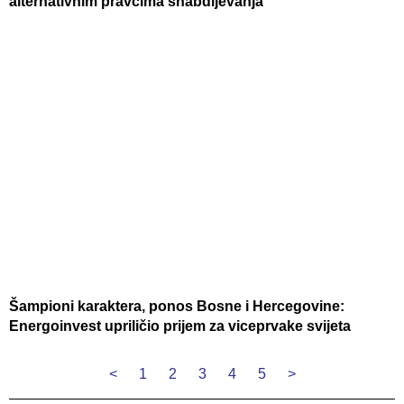
alternativnim pravcima snabdijevanja
Šampioni karaktera, ponos Bosne i Hercegovine:
Energoinvest upriličio prijem za viceprvake svijeta
<
1
2
3
4
5
>