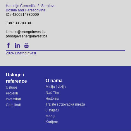
Hamdije Ćemerlića 2, Sarajevo
Bosnia and Herzegovina
ID# 4200214380009
+387 33 703 301
kontakt@energoinvest.ba
prodaja@energoinvest.ba
2026 Energoinvest
Usluge i
O nama
reference
Misija i vizija
Usluge
Naš Tim
Projekti
Historija
Investitori
Tržište i trgovačka mreža
Certifikati
u svijetu
Mediji
Karijere