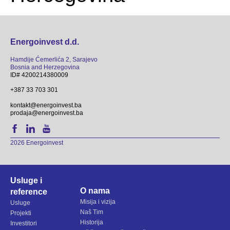
Energoinvest d.d.
Hamdije Ćemerlića 2, Sarajevo
Bosnia and Herzegovina
ID# 4200214380009
+387 33 703 301
kontakt@energoinvest.ba
prodaja@energoinvest.ba
2026 Energoinvest
Usluge i
O nama
reference
Misija i vizija
Usluge
Naš Tim
Projekti
Historija
Investitori