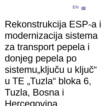
EN
Rekonstrukcija ESP-a i
modernizacija sistema
za transport pepela i
donjeg pepela po
sistemu„ključu u ključ“
u TE „Tuzla“ bloka 6,
Tuzla, Bosna i
Hercegovina