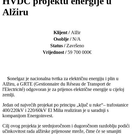
HVDC projektu energije u
Alžiru
Klijent /
Alžir
Osoblje /
N/A
Status /
Završeno
Vrijednost /
59 700 000€
S
onelgaz je nacionalna tvrtka za električnu energiju i plin u
Alžiru, a GRTE (Gestionnaire du Réseau de Transport de
l'Electricité) odgovoran je za prijenos električne energije u cijeloj
zemlji.
Jedan od najvećih projekat po principu „ključ u ruke“– trafostanice
400/220kV i 220/60kV El Milia realiziran je u saradnji s
kompanijom Energoinvest.
Cilj ovog projekta je srednjoročnom i dugoročnom razdoblju podići
učinkovitost rada alžirske prijenosne mreže, čime će se smanjiti