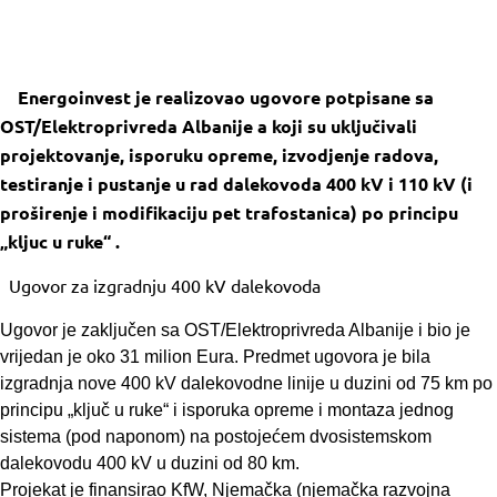
Energoinvest je realizovao ugovore potpisane sa
OST/Elektroprivreda Albanije a koji su uključivali
projektovanje, isporuku opreme, izvodjenje radova,
testiranje i pustanje u rad dalekovoda 400 kV i 110 kV (i
proširenje i modifikaciju pet trafostanica) po principu
„kljuc u ruke“ .
Ugovor za izgradnju 400 kV dalekovoda
Ugovor je zaključen sa OST/Elektroprivreda Albanije i bio je
vrijedan je oko 31 milion Eura. Predmet ugovora je bila
izgradnja nove 400 kV dalekovodne linije u duzini od 75 km po
principu „ključ u ruke“ i isporuka opreme i montaza jednog
sistema (pod naponom) na postojećem dvosistemskom
dalekovodu 400 kV u duzini od 80 km.
Projekat je finansirao KfW, Njemačka (njemačka razvojna