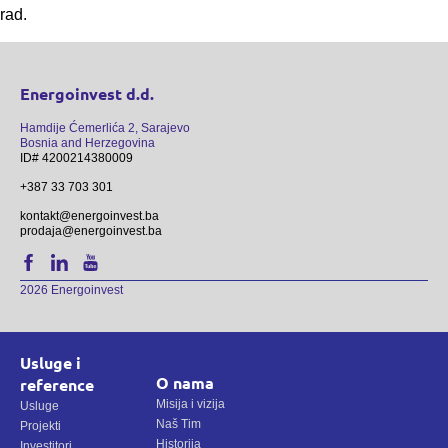
rad.
Energoinvest d.d.
Hamdije Ćemerlića 2, Sarajevo
Bosnia and Herzegovina
ID# 4200214380009
+387 33 703 301
kontakt@energoinvest.ba
prodaja@energoinvest.ba
2026 Energoinvest
Usluge i
O nama
reference
Misija i vizija
Usluge
Naš Tim
Projekti
Historija
Investitori