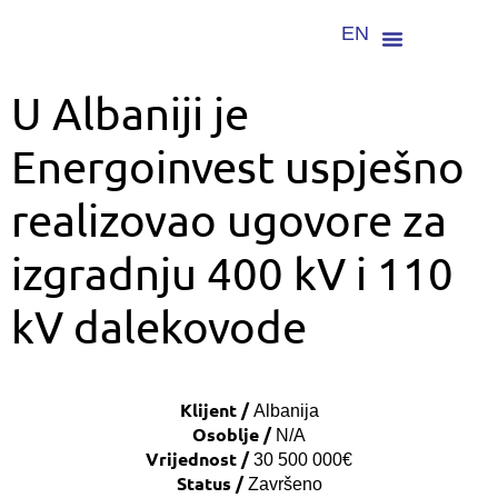
EN
U Albaniji je
Energoinvest uspješno
realizovao ugovore za
izgradnju 400 kV i 110
kV dalekovode
Klijent /
Albanija
Osoblje /
N/A
Vrijednost /
30 500 000€
Status /
Završeno