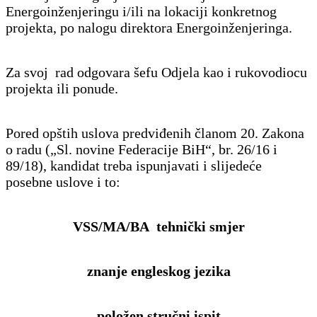
Energoinženjeringu i/ili na lokaciji konkretnog
projekta, po nalogu direktora Energoinženjeringa.
Za svoj rad odgovara šefu Odjela kao i rukovodiocu
projekta ili ponude.
Pored opštih uslova predviđenih članom 20. Zakona
o radu („Sl. novine Federacije BiH“, br. 26/16 i
89/18), kandidat treba ispunjavati i slijedeće
posebne uslove i to:
VSS/MA/BA tehnički smjer
znanje engleskog jezika
položen stručni ispit