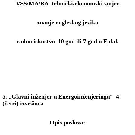
VSS/MA/BA -tehnički/ekonomski smjer
znanje engleskog jezika
radno iskustvo 10 god ili 7 god u E,d.d.
5. „Glavni inženjer u Energoinženjeringu“ 4
(četri) izvršioca
Opis poslova: