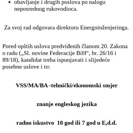
obavljanje i drugih poslova po nalogu
neposrednog rukovodioca.
Za svoj rad odgovara direktoru Energoinženjeringa.
Pored opštih uslova predviđenih članom 20. Zakona
o radu („Sl. novine Federacije BiH“, br. 26/16 i
89/18), kandidat treba ispunjavati i slijedeće
posebne uslove i to:
VSS/MA/BA -tehnički/ekonomski smjer
znanje engleskog jezika
radno iskustvo 10 god ili 7 god u E,d.d.