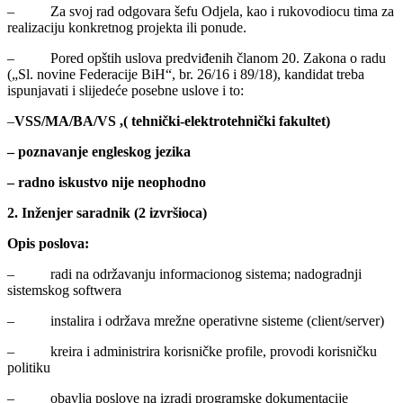
– Za svoj rad odgovara šefu Odjela, kao i rukovodiocu tima za
realizaciju konkretnog projekta ili ponude.
– Pored opštih uslova predviđenih članom 20. Zakona o radu
(„Sl. novine Federacije BiH“, br. 26/16 i 89/18), kandidat treba
ispunjavati i slijedeće posebne uslove i to:
–
VSS/MA/BA/VS ,( tehnički-elektrotehnički fakultet)
– poznavanje engleskog jezika
– radno iskustvo nije neophodno
2. Inženjer saradnik (2 izvršioca)
Opis poslova:
– radi na održavanju informacionog sistema; nadogradnji
sistemskog softwera
– instalira i održava mrežne operativne sisteme (client/server)
– kreira i administrira korisničke profile, provodi korisničku
politiku
– obavlja poslove na izradi programske dokumentacije