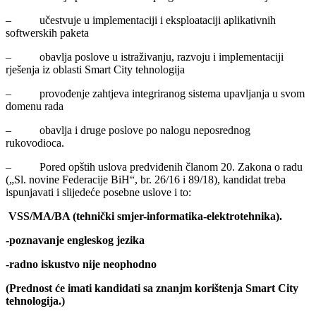
– učestvuje u implementaciji i eksploataciji aplikativnih
softwerskih paketa
– obavlja poslove u istraživanju, razvoju i implementaciji
rješenja iz oblasti Smart City tehnologija
– provođenje zahtjeva integriranog sistema upavljanja u svom
domenu rada
– obavlja i druge poslove po nalogu neposrednog
rukovodioca.
– Pored opštih uslova predviđenih članom 20. Zakona o radu
(„Sl. novine Federacije BiH“, br. 26/16 i 89/18), kandidat treba
ispunjavati i slijedeće posebne uslove i to:
VSS/MA/BA (tehnički smjer-informatika-elektrotehnika).
-poznavanje engleskog jezika
-radno iskustvo nije neophodno
(Prednost će imati kandidati sa znanjm korištenja Smart City
tehnologija.)