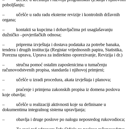
poboljšanju;
– učešće u radu radu eksterne revizije i kontrolnih državnih
organa;
– kontakti sa kupcima i dobavljačima pri usaglašavanju
dužničko –povjerilačkih odnosa;
– priprema izvještaja i dostava podataka za potrebe banaka,
tendera i drugih institucija (Registar vrijednosnih papira, Statistika,
Porezna uprava, Uprava za indirektno oporezivanje, Revizija i dr.)
– stručna pomoć ostalim zaposlenicima u tumačenju
računovodstvenih propisa, standarda i njihovoj primjeni;
– učešće u izradi procedura, akata izvještaja i planova;
– praćenje i primjena zakonskih propisa iz domena poslova
koje obavlja;
– učešće u realizaciji aktivnosti koje su definisane u
dokumentima integralnog sistema upravljanja;
– obavlja i druge poslove po nalogu neposredog rukovodioca;