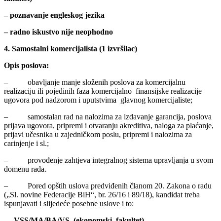
– poznavanje engleskog jezika
– radno iskustvo nije neophodno
4. Samostalni komercijalista (1 izvršilac)
Opis poslova:
– obavljanje manje složenih poslova za komercijalnu
realizaciju ili pojedinih faza komercijalno finansijske realizacije
ugovora pod nadzorom i uputstvima glavnog komercijaliste;
– samostalan rad na nalozima za izdavanje garancija, poslova
prijava ugovora, pripremi i otvaranju akreditiva, naloga za plaćanje,
prijavi učesnika u zajedničkom poslu, pripremi i nalozima za
carinjenje i sl.;
– provođenje zahtjeva integralnog sistema upravljanja u svom
domenu rada.
– Pored opštih uslova predviđenih članom 20. Zakona o radu
(„Sl. novine Federacije BiH“, br. 26/16 i 89/18), kandidat treba
ispunjavati i slijedeće posebne uslove i to:
VSS/MA/BA/VS (ekonomski fakultet)