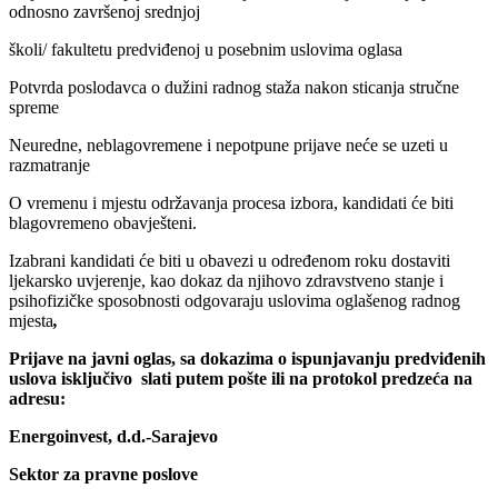
odnosno završenoj srednjoj
školi/ fakultetu predviđenoj u posebnim uslovima oglasa
Potvrda poslodavca o dužini radnog staža nakon sticanja stručne
spreme
Neuredne, neblagovremene i nepotpune prijave neće se uzeti u
razmatranje
O vremenu i mjestu održavanja procesa izbora, kandidati će biti
blagovremeno obavješteni.
Izabrani kandidati će biti u obavezi u određenom roku dostaviti
ljekarsko uvjerenje, kao dokaz da njihovo zdravstveno stanje i
psihofizičke sposobnosti odgovaraju uslovima oglašenog radnog
mjesta
,
Prijave na javni oglas, sa dokazima o ispunjavanju predviđenih
uslova isključivo slati putem pošte ili na protokol predzeća na
adresu:
Energoinvest, d.d.-Sarajevo
Sektor za pravne poslove