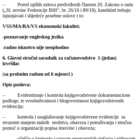
– Pored opštih uslova predviđenih članom 20. Zakona o radu
(„Sl. novine Federacije BiH“, br. 26/16 i 89/18), kandidati trebaju
ispunjavati i slijedeće posebne uslove i to:
VSS/MA/BA/VS ekonomski fakultet.
-poznavanje engleskog jezika
-radno iskustvo nije neophodno
6. Glavni stručni saradnik za računovodstvo 1 (jedan)
izvršilac
(
sa probnim radom od 6 mjeseci )
Opis poslova:
– Evidentiranje i kontrola knjigovodstvene dokumentacione
podloge, te sveobuhvatnost i blogovremnost knjigovodstvenih
evidencija;
– kontrola i usaglašavanje knjigovodstvene evidencije sa
stvarnim stanjem stalnih sredstva, obaveza i potraživanja i stručna
pomoć u organizaciji popisa imovine i obaveza;
– učešće u kreiranju i razvoju programskih rješanja i njihovom