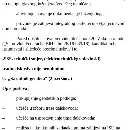
po nalogu glavnog inženjera /vodećeg tehničara;
– ahiviranje i čuvanje dokumentacije Inženjeringa
– provođenje zahtjeva Integralnog sistema upavljanja u svom
domenu rada
– Pored opštih uslova predviđenih članom 20. Zakona o radu
(„Sl. novine Federacije BiH“, br. 26/16 i 89/18), kandidat treba
ispunjavati i slijedeće posebne uslove i to:
-SSS- tehnički smjer, (elektrotehnički/građevinski)
-radno iskustvo nije neophodno
9. „Saradnik geodeta“ (2 izvršioca)
Opis poslova:
– prikupljanje geodetskih podloga;
– učešće u izboru trase dalekovoda;
– učešće na uspostavnjanje trase dalekovoda;
– realizacija konkretnih zadataka prema zahtjevima ISU na