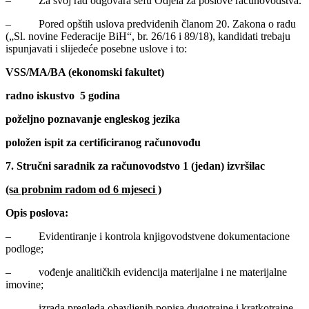
– Za svoj rad odgovara šefu Odjela za poslove računovodstva.
– Pored opštih uslova predviđenih članom 20. Zakona o radu
(„Sl. novine Federacije BiH“, br. 26/16 i 89/18), kandidati trebaju
ispunjavati i slijedeće posebne uslove i to:
VSS/MA/BA (ekonomski fakultet)
radno iskustvo 5 godina
poželjno poznavanje engleskog jezika
položen ispit za certificiranog računovođu
7. Stručni saradnik za računovodstvo 1 (jedan) izvršilac
(sa probnim radom od 6 mjeseci )
Opis poslova:
– Evidentiranje i kontrola knjigovodstvene dokumentacione
podloge;
– vođenje analitičkih evidencija materijalne i ne materijalne
imovine;
– izrada pregleda obavljenih popisa dugotrajne i kratkotrajne