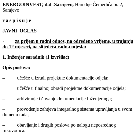
ENERGOINVEST, d.d
.-
Sarajevo
,
Hamdije Ćemerlića br. 2,
Sarajevo
r a s p i s u j e
JAVNI OGLAS
·
za prijem u radni odnos, na određeno vrijeme, u trajanju
do 12 mjeseci, na slijedeća radna mjesta
:
1. Inženjer saradnik (1 izvršilac)
Opis poslova:
– učešće u izradi projektne dokumentacije odjela;
– učešće u finalnoj obradi projektne dokumentacije odjela;
– arhiviranje i čuvanje dokumentacije Inženjeringa;
– provođenje zahtjeva integralnog sistema upravljanja u svom
domenu rada;
– obavljanje i drugih poslova po nalogu neposrednog
rukovodica.