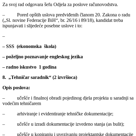
Za svoj rad odgovara šefu Odjela za poslove računovodstva.
– Pored opštih uslova predviđenih članom 20. Zakona o radu
(„Sl. novine Federacije BiH“, br. 26/16 i 89/18), kandidat treba
ispunjavati i slijedeće posebne uslove i to:
–
– SSS (ekonomska škola)
– poželjno poznavanje engleskog jezika
– radno iskustvo 1 godina
8. „Tehničar saradnik“ (2 izvršioca)
Opis poslova:
– učešće i finalnoj obradi pojedinog djela projekta u saradnji sa
vodećim tehničarem
– arhiviranje i evidentiranje tehničke dokumentacije;
– učešće u izradi dokumentacije izvedeno stanja (as bulit);
– učešće u kopiranju i uvezivanju projektantske dokumentacije