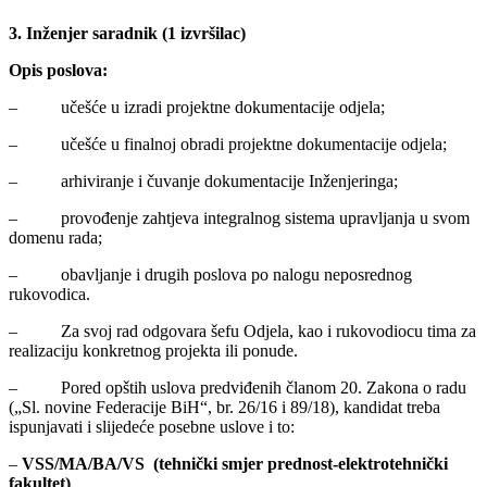
3. Inženjer saradnik (1 izvršilac)
Opis poslova:
– učešće u izradi projektne dokumentacije odjela;
– učešće u finalnoj obradi projektne dokumentacije odjela;
– arhiviranje i čuvanje dokumentacije Inženjeringa;
– provođenje zahtjeva integralnog sistema upravljanja u svom
domenu rada;
– obavljanje i drugih poslova po nalogu neposrednog
rukovodica.
– Za svoj rad odgovara šefu Odjela, kao i rukovodiocu tima za
realizaciju konkretnog projekta ili ponude.
– Pored opštih uslova predviđenih članom 20. Zakona o radu
(„Sl. novine Federacije BiH“, br. 26/16 i 89/18), kandidat treba
ispunjavati i slijedeće posebne uslove i to:
–
VSS/MA/BA/VS (tehnički smjer prednost-elektrotehnički
fakultet)