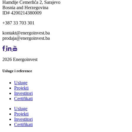
Hamdije Ćemerlića 2, Sarajevo
Bosnia and Herzegovina
ID# 4200214380009
+387 33 703 301
kontakt@energoinvest.ba
prodaja@energoinvest.ba
2026 Energoinvest
Usluge i reference
Usluge
Projekti
Investitori
Certifikati
Usluge
Projekti
Investitori
Certifikati