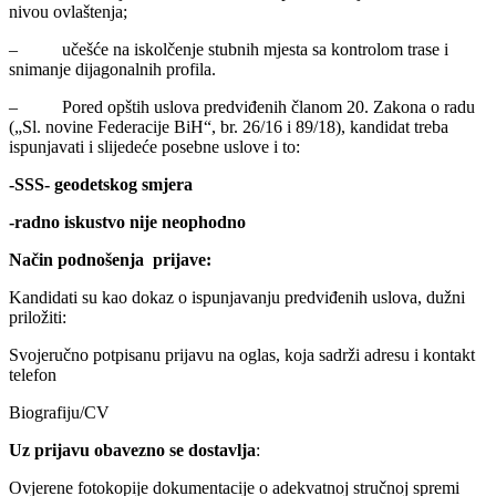
nivou ovlaštenja;
– učešće na iskolčenje stubnih mjesta sa kontrolom trase i
snimanje dijagonalnih profila.
– Pored opštih uslova predviđenih članom 20. Zakona o radu
(„Sl. novine Federacije BiH“, br. 26/16 i 89/18), kandidat treba
ispunjavati i slijedeće posebne uslove i to:
-SSS- geodetskog smjera
-radno iskustvo nije neophodno
Način podnošenja prijave:
Kandidati su kao dokaz o ispunjavanju predviđenih uslova, dužni
priložiti:
Svojeručno potpisanu prijavu na oglas, koja sadrži adresu i kontakt
telefon
Biografiju/CV
Uz prijavu obavezno se dostavlja
:
Ovjerene fotokopije dokumentacije o adekvatnoj stručnoj spremi