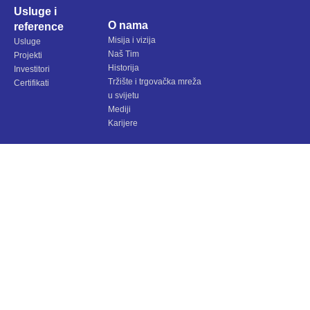
Usluge i
O nama
reference
Misija i vizija
Usluge
Naš Tim
Projekti
Historija
Investitori
Tržište i trgovačka mreža
Certifikati
u svijetu
Mediji
Karijere