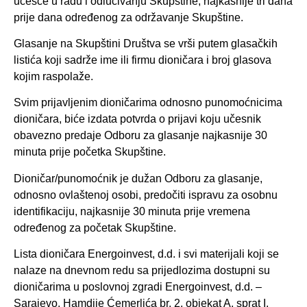
učešće u radu i odlučivanju Skupštine, najkasnije tri dana
prije dana određenog za održavanje Skupštine.
Glasanje na Skupštini Društva se vrši putem glasačkih
listića koji sadrže ime ili firmu dioničara i broj glasova
kojim raspolaže.
Svim prijavljenim dioničarima odnosno punomoćnicima
dioničara, biće izdata potvrda o prijavi koju učesnik
obavezno predaje Odboru za glasanje najkasnije 30
minuta prije početka Skupštine.
Dioničar/punomoćnik je dužan Odboru za glasanje,
odnosno ovlaštenoj osobi, predočiti ispravu za osobnu
identifikaciju, najkasnije 30 minuta prije vremena
određenog za početak Skupštine.
Lista dioničara Energoinvest, d.d. i svi materijali koji se
nalaze na dnevnom redu sa prijedlozima dostupni su
dioničarima u poslovnoj zgradi Energoinvest, d.d. –
Sarajevo, Hamdije Ćemerlića br. 2, objekat A, sprat I,