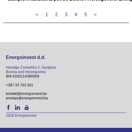
<
1
2
3
4
5
>
Energoinvest d.d.
Hamdije Ćemerlića 2, Sarajevo
Bosnia and Herzegovina
ID# 4200214380009
+387 33 703 301
kontakt@energoinvest.ba
prodaja@energoinvest.ba
2026 Energoinvest