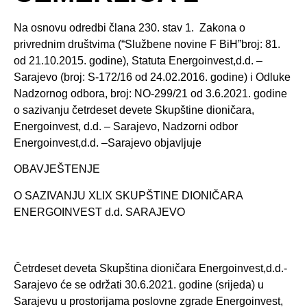
Na osnovu odredbi člana 230. stav 1. Zakona o
privrednim društvima (“Službene novine F BiH”broj: 81.
od 21.10.2015. godine), Statuta Energoinvest,d.d. –
Sarajevo (broj: S-172/16 od 24.02.2016. godine) i Odluke
Nadzornog odbora, broj: NO-299/21 od 3.6.2021. godine
o sazivanju četrdeset devete Skupštine dioničara,
Energoinvest, d.d. – Sarajevo, Nadzorni odbor
Energoinvest,d.d. –Sarajevo objavljuje
OBAVJEŠTENJE
O SAZIVANJU XLIX SKUPŠTINE DIONIČARA
ENERGOINVEST d.d. SARAJEVO
Četrdeset deveta Skupština dioničara Energoinvest,d.d.-
Sarajevo će se održati
30.6.2021. godine (srijeda)
u
Sarajevu u prostorijama poslovne zgrade Energoinvest,