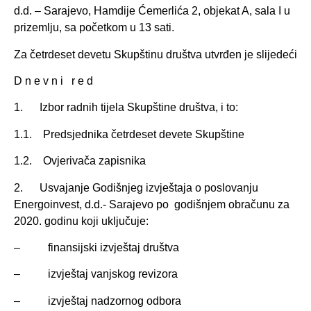
d.d. – Sarajevo, Hamdije Ćemerlića 2, objekat A, sala I u
prizemlju, sa početkom
u 13 sati.
Za četrdeset devetu Skupštinu društva utvrđen je slijedeći
D n e v n i r e d
1. Izbor radnih tijela Skupštine
društva, i to:
1.1. Predsjednika četrdeset devete Skupštine
1.2. Ovjerivača zapisnika
2. Usvajanje Godišnjeg izvještaja o poslovanju
Energoinvest, d.d.- Sarajevo po godišnjem obračunu za
2020. godinu koji uključuje:
– finansijski izvještaj društva
– izvještaj vanjskog revizora
– izvještaj nadzornog odbora