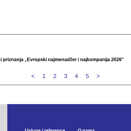
ici priznanja „Evropski najmenadžer i najkompanija 2026“
<
1
2
3
4
5
>
Usluge i reference
O nama