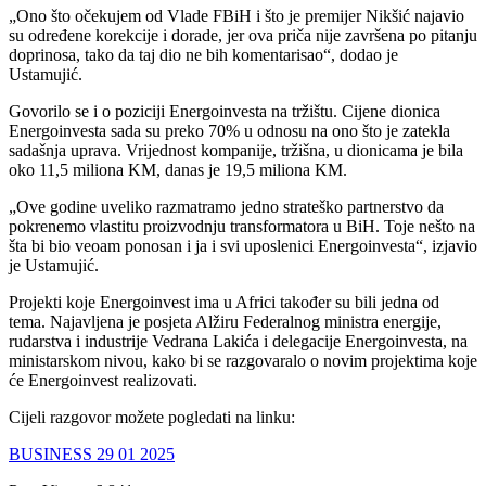
„Ono što očekujem od Vlade FBiH i što je premijer Nikšić najavio
su određene korekcije i dorade, jer ova priča nije završena po pitanju
doprinosa, tako da taj dio ne bih komentarisao“, dodao je
Ustamujić.
Govorilo se i o poziciji Energoinvesta na tržištu. Cijene dionica
Energoinvesta sada su preko 70% u odnosu na ono što je zatekla
sadašnja uprava. Vrijednost kompanije, tržišna, u dionicama je bila
oko 11,5 miliona KM, danas je 19,5 miliona KM.
„Ove godine uveliko razmatramo jedno strateško partnerstvo da
pokrenemo vlastitu proizvodnju transformatora u BiH. Toje nešto na
šta bi bio veoam ponosan i ja i svi uposlenici Energoinvesta“, izjavio
je Ustamujić.
Projekti koje Energoinvest ima u Africi također su bili jedna od
tema. Najavljena je posjeta Alžiru Federalnog ministra energije,
rudarstva i industrije Vedrana Lakića i delegacije Energoinvesta, na
ministarskom nivou, kako bi se razgovaralo o novim projektima koje
će Energoinvest realizovati.
Cijeli razgovor možete pogledati na linku:
BUSINESS 29 01 2025