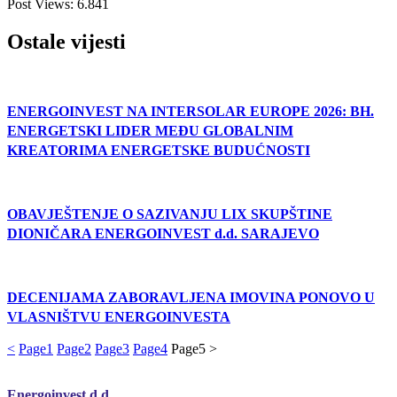
Post Views:
6.841
Ostale vijesti
ENERGOINVEST NA INTERSOLAR EUROPE 2026: BH.
ENERGETSKI LIDER MEĐU GLOBALNIM
KREATORIMA ENERGETSKE BUDUĆNOSTI
OBAVJEŠTENJE O SAZIVANJU LIX SKUPŠTINE
DIONIČARA ENERGOINVEST d.d. SARAJEVO
DECENIJAMA ZABORAVLJENA IMOVINA PONOVO U
VLASNIŠTVU ENERGOINVESTA
<
Page
1
Page
2
Page
3
Page
4
Page
5
>
Energoinvest d.d.