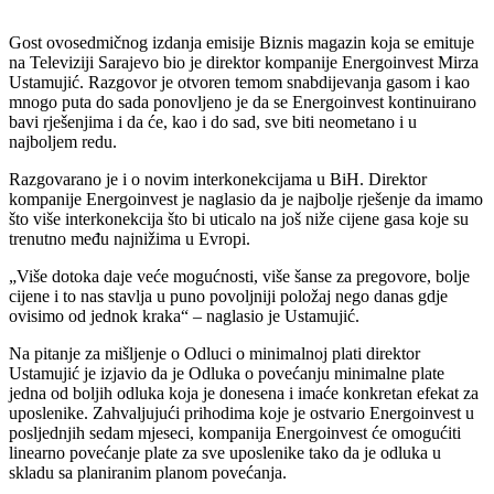
Gost ovosedmičnog izdanja emisije Biznis magazin koja se emituje
na Televiziji Sarajevo bio je direktor kompanije Energoinvest Mirza
Ustamujić. Razgovor je otvoren temom snabdijevanja gasom i kao
mnogo puta do sada ponovljeno je da se Energoinvest kontinuirano
bavi rješenjima i da će, kao i do sad, sve biti neometano i u
najboljem redu.
Razgovarano je i o novim interkonekcijama u BiH. Direktor
kompanije Energoinvest je naglasio da je najbolje rješenje da imamo
što više interkonekcija što bi uticalo na još niže cijene gasa koje su
trenutno među najnižima u Evropi.
„Više dotoka daje veće mogućnosti, više šanse za pregovore, bolje
cijene i to nas stavlja u puno povoljniji položaj nego danas gdje
ovisimo od jednok kraka“ – naglasio je Ustamujić.
Na pitanje za mišljenje o Odluci o minimalnoj plati direktor
Ustamujić je izjavio da je Odluka o povećanju minimalne plate
jedna od boljih odluka koja je donesena i imaće konkretan efekat za
uposlenike. Zahvaljujući prihodima koje je ostvario Energoinvest u
posljednjih sedam mjeseci, kompanija Energoinvest će omogućiti
linearno povećanje plate za sve uposlenike tako da je odluka u
skladu sa planiranim planom povećanja.