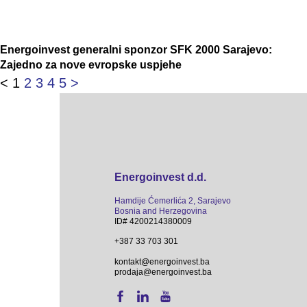
Energoinvest generalni sponzor SFK 2000 Sarajevo:
Zajedno za nove evropske uspjehe
<
1
2
3
4
5
>
Energoinvest d.d.
Hamdije Ćemerlića 2, Sarajevo
Bosnia and Herzegovina
ID# 4200214380009
+387 33 703 301
kontakt@energoinvest.ba
prodaja@energoinvest.ba