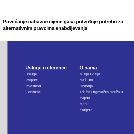
Povećanje nabavne cijene gasa potvrđuje potrebu za
alternativnim pravcima snabdijevanja
Usluge i reference
O nama
Usluge
Misija i vizija
Projekti
Naš Tim
Investitori
Historija
Certifikati
Tržište i trgovačka mreža u
svijetu
Mediji
Karijere