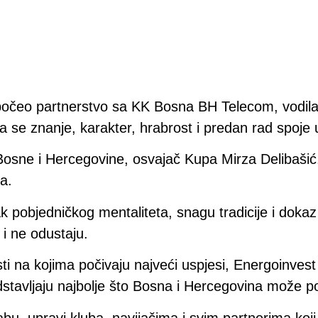
počeo partnerstvo sa KK Bosna BH Telecom, vodila n
a se znanje, karakter, hrabrost i predan rad spoje u 
osne i Hercegovine, osvajač Kupa Mirza Delibaš
a.
ak pobjedničkog mentaliteta, snagu tradicije i dokaz
 i ne odustaju.
i na kojima počivaju najveći uspjesi, Energoinvest
edstavljaju najbolje što Bosna i Hercegovina može po
bu, upravi kluba, navijačima i svim partnerima koj