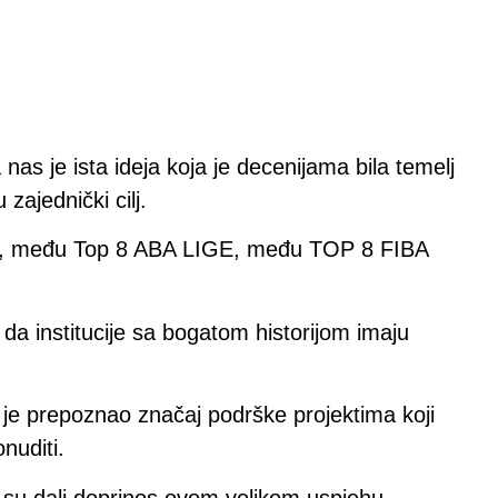
as je ista ideja koja je decenijama bila temelj
zajednički cilj.
ić, među Top 8 ABA LIGE, među TOP 8 FIBA
 da institucije sa bogatom historijom imaju
 je prepoznao značaj podrške projektima koji
nuditi.
i su dali doprinos ovom velikom uspjehu.