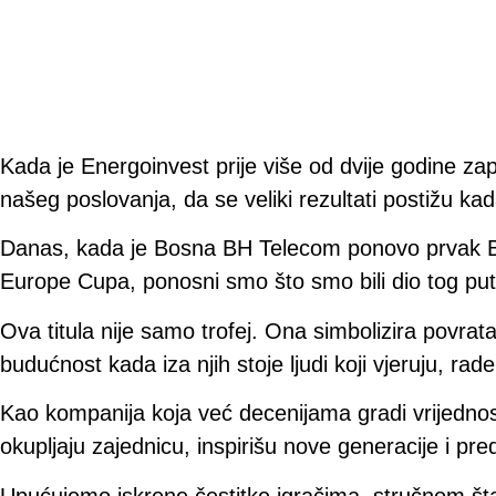
Kada je Energoinvest prije više od dvije godine za
našeg poslovanja, da se veliki rezultati postižu kad
Danas, kada je Bosna BH Telecom ponovo prvak B
Europe Cupa, ponosni smo što smo bili dio tog put
Ova titula nije samo trofej. Ona simbolizira povrat
budućnost kada iza njih stoje ljudi koji vjeruju, rade
Kao kompanija koja već decenijama gradi vrijednost
okupljaju zajednicu, inspirišu nove generacije i pr
Upućujemo iskrene čestitke igračima, stručnom šta