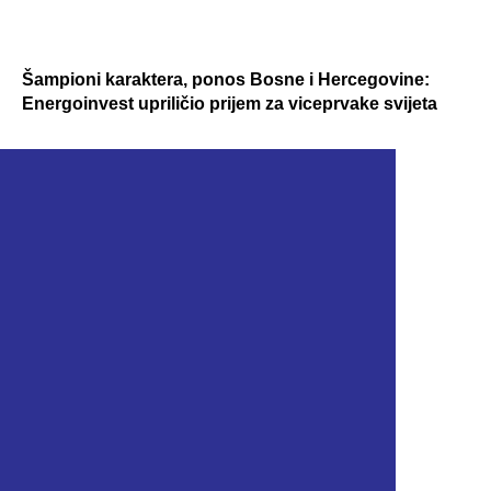
Šampioni karaktera, ponos Bosne i Hercegovine:
Energoinvest upriličio prijem za viceprvake svijeta