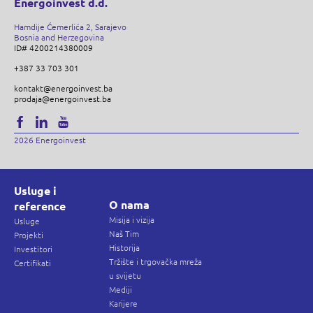
Energoinvest d.d.
Hamdije Ćemerlića 2, Sarajevo
Bosnia and Herzegovina
ID# 4200214380009
+387 33 703 301
kontakt@energoinvest.ba
prodaja@energoinvest.ba
2026 Energoinvest
Usluge i
O nama
reference
Misija i vizija
Usluge
Naš Tim
Projekti
Historija
Investitori
Tržište i trgovačka mreža
Certifikati
u svijetu
Mediji
Karijere