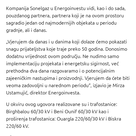
Kompanija Sonelgaz u Energoinvestu vidi, kao i do sada,
pouzdanog partnera, partnera koji je na ovom prostoru
sagradio jedan od najmodernijih objekata u periodu
gradnje, ali i danas.
„Vjerujem da danas i u danima koji dolaze ćemo pokazati
snagu prijateljstva koje traje preko 50 godina. Donosimo
dodatnu vrijednost ovom području. Ne nudimo samo
implementaciju projekata i energetsku sigirnost, već
prethodna dva dana razgovaramo i o potencijalnim
zajeeničkim nastupima i proizvodnji. Vjerujem da ćete biti
veoma zadovoljni u narednom periodu“, izjavio je Mirza
Ustamujić, direktor Energoinvesta.
U okviru ovog ugovora realizovane su i trafostanice:
Birghbalou 60/30 kV i Beni Ounif 60/30 kV kao i
proširenja trafostanica: Ouargla 220/60/30 kV i Biskra
220/60 kV.