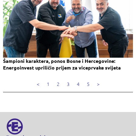
Šampioni karaktera, ponos Bosne i Hercegovine:
Energoinvest upriličio prijem za viceprvake svijeta
<
1
2
3
4
5
>