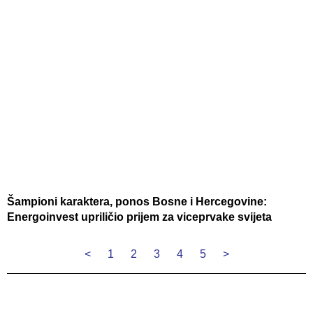
Šampioni karaktera, ponos Bosne i Hercegovine:
Energoinvest upriličio prijem za viceprvake svijeta
<
1
2
3
4
5
>