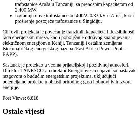
trafostanice Aruša u Tanzaniji, sa prenosnim kapacitetom od
2.400 MW.
Izgradnju nove trafostanice od 400/220/33 kV u Aruši, kao i
proširenje postojeće trafostanice u Singidiju.
Cilj ovih projekata je povećanje tranzitnih kapaciteta i fleksibilnosti
rada energetskih mreža, kao i poboljšanje održivog snabdijevanja
električnom energijom u Keniji, Tanzaniji i ostalim zemljama
Istočnoafričkog energetskog bazena (East Africa Power Pool –
EAPP).
Sastanak je protekao u veoma prijateljskoj i pozitivnoj atmosferi.
Direktor TANESCO-a i direktor Energoinvesta najavili su nastavak
razgovora o budućim energetskim projektima, uključujući
potencijalne projekte u oblasti prirodnog gasa i obnovljivih izvora
energije.
Post Views:
6.818
Ostale vijesti