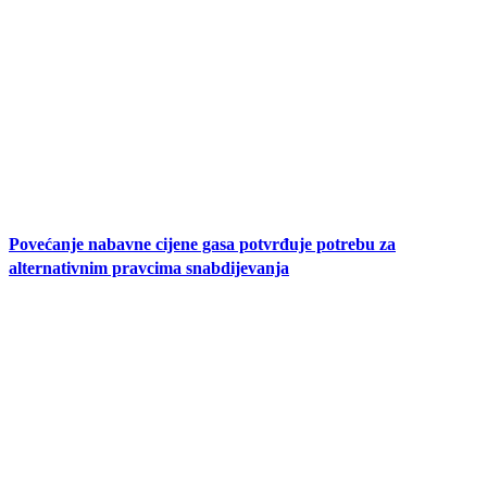
Povećanje nabavne cijene gasa potvrđuje potrebu za
alternativnim pravcima snabdijevanja