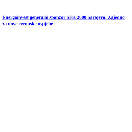
Energoinvest generalni sponzor SFK 2000 Sarajevo: Zajedno
za nove evropske uspjehe