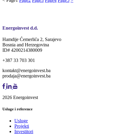
<
Page
1
Page
2
Page
3
Page
4
Page
5
>
Energoinvest d.d.
Hamdije Ćemerlića 2, Sarajevo
Bosnia and Herzegovina
ID# 4200214380009
+387 33 703 301
kontakt@energoinvest.ba
prodaja@energoinvest.ba
2026 Energoinvest
Usluge i reference
Usluge
Projekti
Investitori