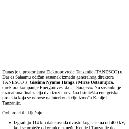
Danas je u prostorijama Elektroprivrede Tanzanije (TANESCO) u
Dar es Salaamu održan sastanak između generalnog direktora
TANESCO-a,
Gissima Nyamo-Hanga
i
Mirze Ustamujića
,
direktora kompanije Energoinvest d.d. – Sarajevo. Na sastanku je
razmatrana finalizacija dva izuzetno važna i strateška energetska
projekta koja se odnose na interkonekciju između Kenije i
Tanzanije.
Ovi projekti uključuju:
Izgradnju 114 km dalekovoda dvostrukog sistema od 400 kV,
koji se proteže od granice između Kenije i Tanzanije do