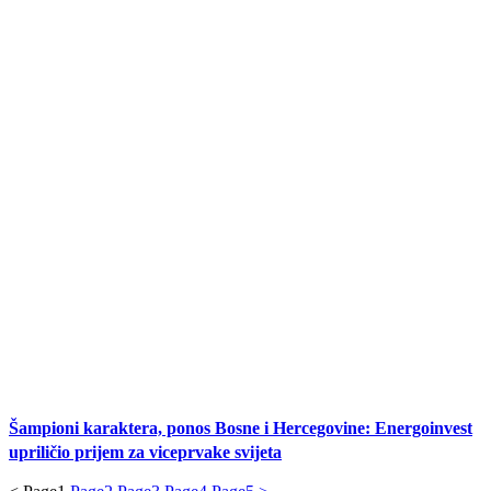
Šampioni karaktera, ponos Bosne i Hercegovine: Energoinvest
upriličio prijem za viceprvake svijeta