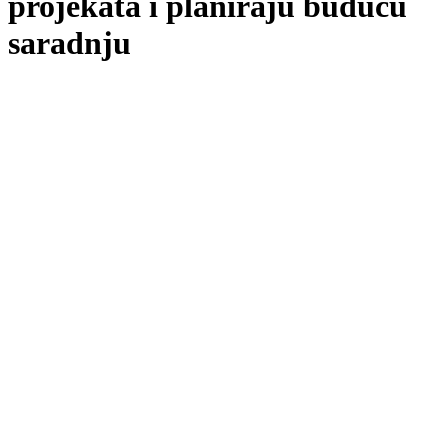
projekata i planiraju buduću
saradnju