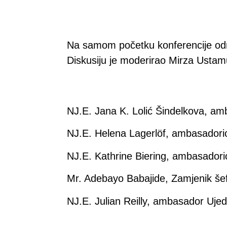
Na samom početku konferencije održ
Diskusiju je moderirao Mirza Ustamu
NJ.E. Jana K. Lolić Šindelkova, am
NJ.E. Helena Lagerlöf, ambasadori
NJ.E. Kathrine Biering, ambasadori
Mr. Adebayo Babajide, Zamjenik šef
NJ.E. Julian Reilly, ambasador Ujed