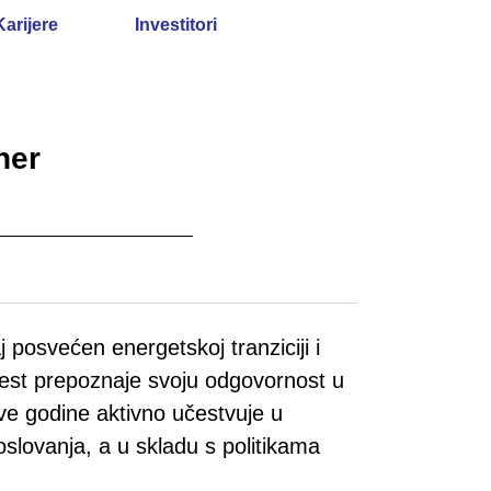
Karijere
Investitori
ner
posvećen energetskoj tranziciji i
est prepoznaje svoju odgovornost u
 ove godine aktivno učestvuje u
slovanja, a u skladu s politikama