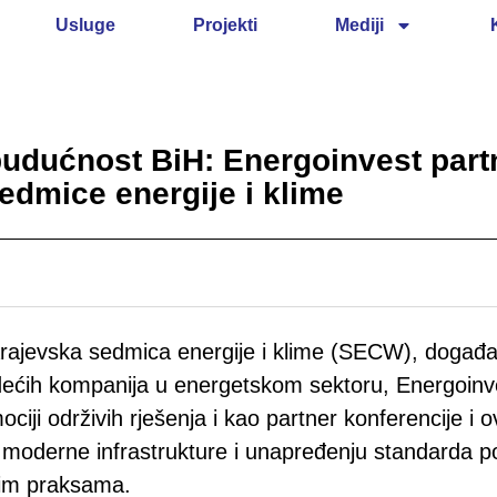
Usluge
Projekti
Mediji
udućnost BiH: Energoinvest part
edmice energije i klime
ajevska sedmica energije i klime (SECW), događaj 
dećih kompanija u energetskom sektoru, Energoinv
ociji održivih rješenja i kao partner konferencije i
u moderne infrastrukture i unapređenju standarda po
nim praksama.