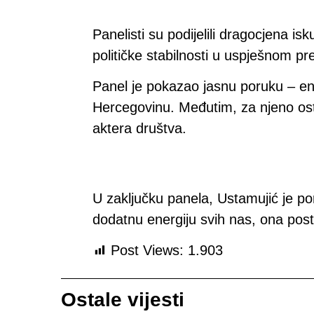
Panelisti su podijelili dragocjena i
političke stabilnosti u uspješnom pre
Panel je pokazao jasnu poruku – ene
Hercegovinu. Međutim, za njeno ostv
aktera društva.
U zaključku panela, Ustamujić je por
dodatnu energiju svih nas, ona posta
Post Views:
1.903
Ostale vijesti