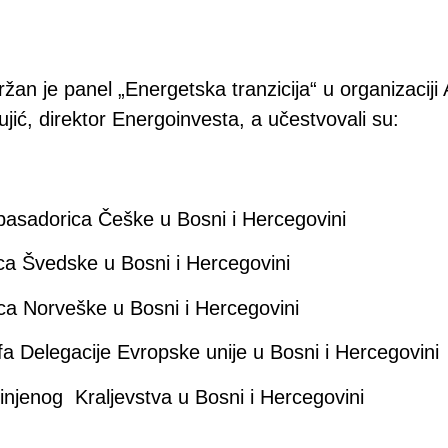
an je panel „Energetska tranzicija“ u organizaci
jić, direktor Energoinvesta, a učestvovali su:
basadorica Češke u Bosni i Hercegovini
ca Švedske u Bosni i Hercegovini
ca Norveške u Bosni i Hercegovini
a Delegacije Evropske unije u Bosni i Hercegovini
injenog Kraljevstva u Bosni i Hercegovini