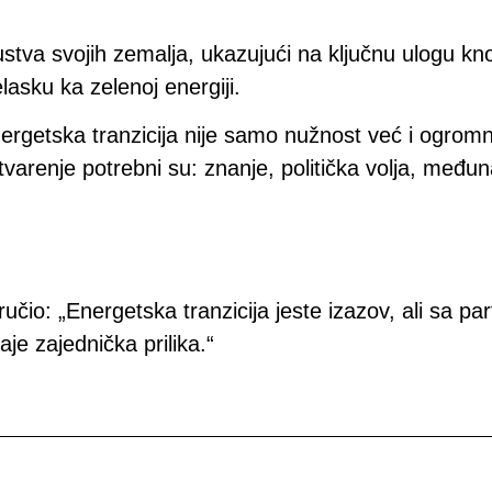
skustva svojih zemalja, ukazujući na ključnu ulogu 
lasku ka zelenoj energiji.
rgetska tranzicija nije samo nužnost već i ogromna
arenje potrebni su: znanje, politička volja, međuna
učio: „Energetska tranzicija jeste izazov, ali sa p
je zajednička prilika.“