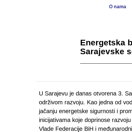
O nama
Energetska b
Sarajevske s
U Sarajevu je danas otvorena 3. Sar
održivom razvoju. Kao jedna od vo
jačanju energetske sigurnosti i prom
inicijativama koje doprinose razvoj
Vlade Federacije BiH i međunarod