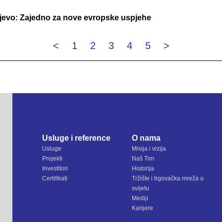
jevo: Zajedno za nove evropske uspjehe
<
1
2
3
4
5
>
Usluge i reference
O nama
Usluge
Misija i vizija
Projekti
Naš Tim
Investitori
Historija
Certifikati
Tržište i trgovačka mreža u
svijetu
Mediji
Karijere