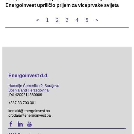
Energoinvest upriličio prijem za viceprvake svijeta
<
1
2
3
4
5
>
Energoinvest d.d.
Hamdije Ćemerlića 2, Sarajevo
Bosnia and Herzegovina
ID# 4200214380009
+387 33 703 301
kontakt@energoinvest.ba
prodaja@energoinvest.ba