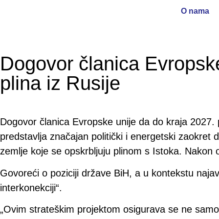
O nama
Dogovor članica Evropske
plina iz Rusije
Dogovor članica Evropske unije da do kraja 2027. p
predstavlja značajan politički i energetski zaokret
zemlje koje se opskrbljuju plinom s Istoka. Nakon 
Govoreći o poziciji države BiH, a u kontekstu naja
interkonekciji“.
„Ovim strateškim projektom osigurava se ne samo sta