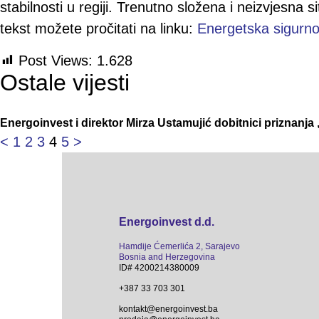
stabilnosti u regiji. Trenutno složena i neizvjesna
tekst možete pročitati na linku:
Energetska sigurnos
Post Views:
1.628
Ostale vijesti
Energoinvest i direktor Mirza Ustamujić dobitnici priznanj
<
1
2
3
4
5
>
Energoinvest d.d.
Hamdije Ćemerlića 2, Sarajevo
Bosnia and Herzegovina
ID# 4200214380009
+387 33 703 301
kontakt@energoinvest.ba