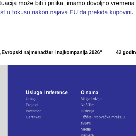
 situacija može biti i prilika, imamo dovoljno vreme
t u fokusu nakon najava EU da prekida kupovinu pli
a „Evropski najmenadžer i najkompanija 2026“
42 godin
Usluge i reference
O nama
Usluge
Misija i vizija
Projekti
Naš Tim
Investitori
Historija
Certifikati
Tržište i trgovačka mreža u
svijetu
Mediji
Karijere