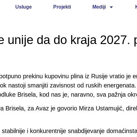
Usluge
Projekti
Mediji
 unije da do kraja 2027.
otpuno prekinu kupovinu plina iz Rusije vratio je 
 dok nastoji smanjiti zavisnost od ruskih energenat
odluke Brisela, kod nas je, naravno, sva pažnja okr
va Brisela, za Avaz je govorio Mirza Ustamujić, dir
bilnije i konkurentnije snabdijevanje domaćinstava 