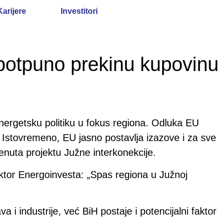
Karijere
Investitori
 potpuno prekinu kupovinu
energetsku politiku u fokus regiona. Odluka EU
a. Istovremeno, EU jasno postavlja izazove i za sve
enuta projektu Južne interkonekcije.
ektor Energoinvesta: „Spas regiona u Južnoj
i industrije, već BiH postaje i potencijalni faktor