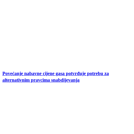
Povećanje nabavne cijene gasa potvrđuje potrebu za
alternativnim pravcima snabdijevanja