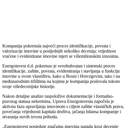
Kompanija pokrenula najveći proces identifikacije, povrata i
valorizacije imovine u posljednjih nekoliko decenija; vrijednost
vraćene i evidentirane imovine mjeri se višemilionskim iznosima.
Energoinvest d.d. pokrenuo je sveobuhvatan i sistemski proces
identifikacije, zaštite, povrata, evidentiranja i stavljanja u funkciju
imovine u svom vlasništvu, kako u Bosni i Hercegovini, tako i na
međunarodnim tržištima na kojima je kompanija poslovala tokom
svoje višedecenijske historije.
Nakon detaljne analize raspoložive dokumentacije i formalno-
pravnog statusa nekretnina, Uprava Energoinvesta započela je
aktivnu fazu upravljanja imovinom s ciljem zaštite vlasničkih prava,
povećanja vrijednosti kapitala društva, jačanja bilansa kompanije i
stvaranja novih izvora prihoda.
„Energoinvest posjeduje značajnu imovinu nastalu kroz decenije