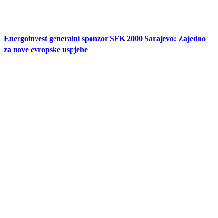
Energoinvest generalni sponzor SFK 2000 Sarajevo: Zajedno
za nove evropske uspjehe