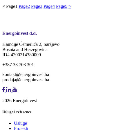
<
Page
1
Page
2
Page
3
Page
4
Page
5
>
Energoinvest d.d.
Hamdije Ćemerlića 2, Sarajevo
Bosnia and Herzegovina
ID# 4200214380009
+387 33 703 301
kontakt@energoinvest.ba
prodaja@energoinvest.ba
2026 Energoinvest
Usluge i reference
Usluge
Projekti