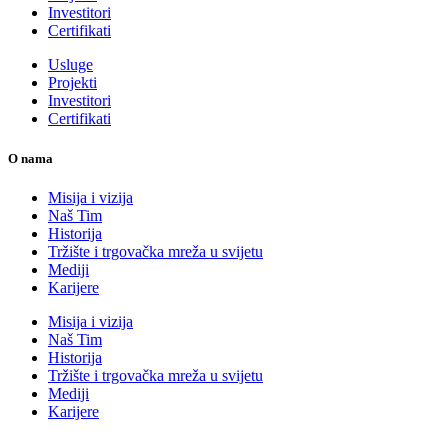
Investitori
Certifikati
Usluge
Projekti
Investitori
Certifikati
O nama
Misija i vizija
Naš Tim
Historija
Tržište i trgovačka mreža u svijetu
Mediji
Karijere
Misija i vizija
Naš Tim
Historija
Tržište i trgovačka mreža u svijetu
Mediji
Karijere