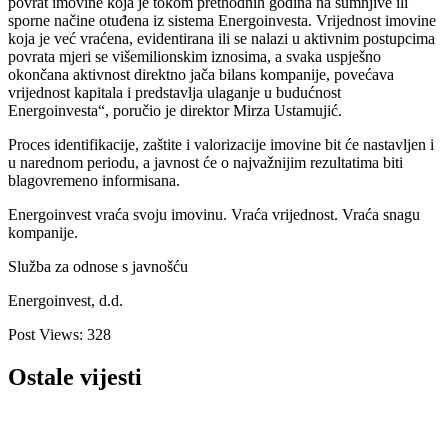
povrat imovine koja je tokom prethodnih godina na sumnjive ili
sporne načine otuđena iz sistema Energoinvesta. Vrijednost imovine
koja je već vraćena, evidentirana ili se nalazi u aktivnim postupcima
povrata mjeri se višemilionskim iznosima, a svaka uspješno
okončana aktivnost direktno jača bilans kompanije, povećava
vrijednost kapitala i predstavlja ulaganje u budućnost
Energoinvesta“, poručio je direktor Mirza Ustamujić.
Proces identifikacije, zaštite i valorizacije imovine bit će nastavljen i
u narednom periodu, a javnost će o najvažnijim rezultatima biti
blagovremeno informisana.
Energoinvest vraća svoju imovinu. Vraća vrijednost. Vraća snagu
kompanije.
Služba za odnose s javnošću
Energoinvest, d.d.
Post Views:
328
Ostale vijesti