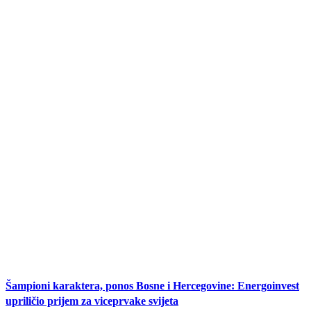
Šampioni karaktera, ponos Bosne i Hercegovine: Energoinvest
upriličio prijem za viceprvake svijeta