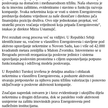
poslovanja na domaćem i međunarodnom tržištu. Naša obaveza je
da tu imovinu zaštitimo, evidentiramo i stavimo u funkciju razvoja
kompanije. Svaka nekretnina koja se vrati u sistem Energoinvesta
predstavlja dodatnu vrijednost za naše dioničare i direktno jača
finansijsku poziciju društva. Ovo nije jednokratan projekat, već
strateški proces vraćanja vrijednosti koja pripada Energoinvestu“,
istakao je direktor Mirza Ustamujić.
Prvi rezultati ovog procesa već su vidljivi. U Republici Srbiji
identificirane su, vraćene u vlasništvo Energoinvesta i stavljene pod
aktivno upravljanje nekretnine u Novom Sadu, kao i više od 42.000
kvadratnih metara zemljišta u Malom Zvorniku. Istovremeno se u
Beogradu provodi reorganizacija poslovne jedinice i sistema
upravljanja poslovnim prostorima s ciljem uspostavljanja potpuno
funkcionalnog i održivog modela poslovanja.
U Republici Turskoj izvršena je detaljna analiza i obilazak
nekretnina u vlasništvu Energoinvesta, a poduzete aktivnosti
stvaraju pretpostavke za njihovu punu tržišnu valorizaciju i ponovno
uključivanje u poslovne aktivnosti kompanije.
Značajan napredak ostvaren je i kroz evidentiranje i uknjižbu dijela
nekretnina u drugim državama, dok se paralelno vode aktivnosti
usmjerene na zaštitu imovinskih prava Energoinvesta pred
nadležnim institucijama.