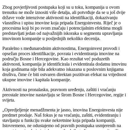
Zbog povjerljivosti postupaka koji su u toku, kompanija u ovom
trenutku ne može iznositi više detalja, ali potvrđuje da se u još dvije
države vode intenzivne aktivnosti na identifikaciji, dokazivanju
vlasništva i upisu imovine koja pripada Energoinvestu. Riječ je o
procesima koji bi po svom značaju i potencijalnim efektima mogli
predstavljati jedan od najvažnijih iskoraka u segmentu upravljanja
imovinom kompanije u posljednjih nekoliko decenija.
Paralelno s međunarodnim aktivnostima, Energoinvest provodi i
opsežan proces identifikacije, povrata i evidentiranja imovine na
području Bosne i Hercegovine. Kao rezultat već poduzetih
aktivnosti, kompanija je identificirala i evidentirala dodatnu imovinu
koja godinama nije bila adekvatno iskazana u poslovnim knjigama
društva, čime će biti ostvaren direktan pozitivan efekat na vrijednost
ukupne imovine i kapitala kompanije.
Aktivnosti na pronalasku, pravnom uređenju, zaštiti i vraćanju
preostale imovine nastavljaju se širom Bosne i Hercegovine, regije i
svijeta.
„Opredjeljenje menadžmenta je jasno, imovina Energoinvesta nije
predmet prodaje. Naš fokus je na vraćanju, zaštiti, evidentiranju i
stavljanju u funkciju svake nekretnine koja pripada kompaniji.
Istovremeno, ne odustajemo od pravnih postupaka usmjerenih na