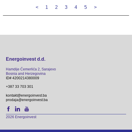
<
1
2
3
4
5
>
Energoinvest d.d.
Hamdije Ćemerlića 2, Sarajevo
Bosnia and Herzegovina
ID# 4200214380009
+387 33 703 301
kontakt@energoinvest.ba
prodaja@energoinvest.ba
2026 Energoinvest