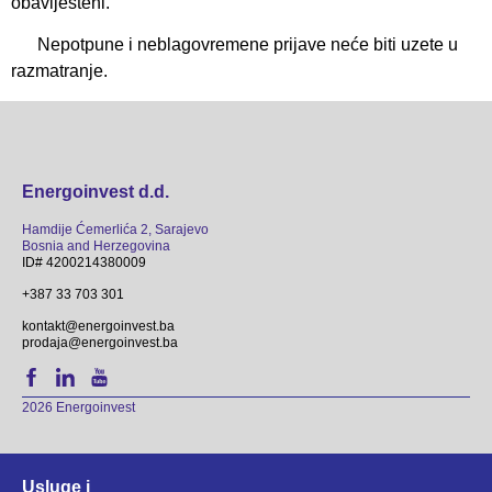
obaviješteni.
Nepotpune i neblagovremene prijave neće biti uzete u
razmatranje.
Energoinvest d.d.
Hamdije Ćemerlića 2, Sarajevo
Bosnia and Herzegovina
ID# 4200214380009
+387 33 703 301
kontakt@energoinvest.ba
prodaja@energoinvest.ba
2026 Energoinvest
Usluge i