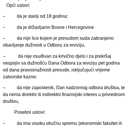
Opći uslovi:
– da je stariji od 18 godina;
– da je državljanin Bosne i Hercegovine
– da nije lice kojem je presudom suda zabranjeno
obavljanje dužnosti u Odboru za reviziju,
– da nije osuđivan za krivično djelo i za prekršaj
nespojiv sa dužnošću člana Odbora za reviziju pet godina
od dana pravosnažnosti presude, isključujući vrijeme
zatvorske kazne;
– da nije zaposlenik, član nadzornog odbora društva, te
da nema direktni ili indirektni finansijski interes u privrednom
društvu,
Posebni uslovi:
– da ima visoku stručnu spremu (ekonomski fakultet ili